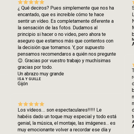
¿ Qué deciros? Pues simplemente que nos ha
S
encantado, que es increible cómo te hace
sentir un vídeo. Es completamente diferente a
N
la sensación de las fotos. Dudamos al
M
principio si hacer o no video, pero ahora te
b
aseguro que estamos más que contentos con
la decisión que tomamos. Y, por supuesto
pensamos recomendaros a quién nos pregunte
😉. Gracias por vuestro trabajo y muchísimas
gracias por todo.
T
Un abrazo muy grande
r
ISA Y GUILLE
Gijón
b
n
m
Los vídeos…. son espectaculares!!!!! Le
d
habéis dado un toque muy especial y todo está
genial, la música, el montaje, las imágenes… es
A
muy emocionante volver a recordar ese día y