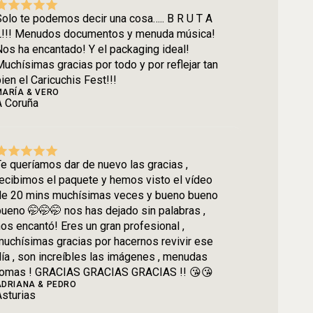
olo te podemos decir una cosa….. B R U T A
L!!! Menudos documentos y menuda música!
os ha encantado! Y el packaging ideal!
uchísimas gracias por todo y por reflejar tan
ien el Caricuchis Fest!!!
MARÍA & VERO
A Coruña
e queríamos dar de nuevo las gracias ,
ecibimos el paquete y hemos visto el vídeo
de 20 mins muchísimas veces y bueno bueno
ueno 🤭🤭🤭 nos has dejado sin palabras ,
os encantó! Eres un gran profesional ,
uchísimas gracias por hacernos revivir ese
ía , son increíbles las imágenes , menudas
tomas ! GRACIAS GRACIAS GRACIAS !! 😘😘
ADRIANA & PEDRO
sturias