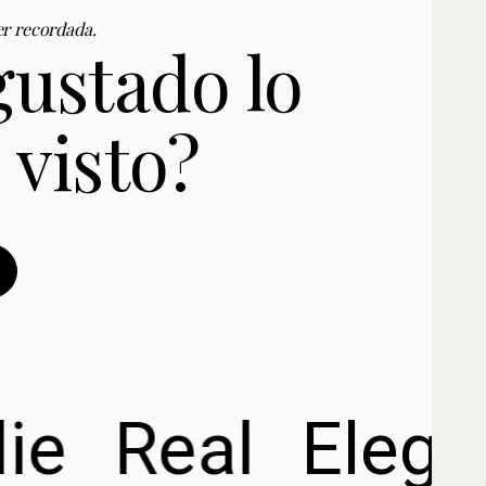
r recordada.
gustado lo
 visto?
ie
Real
Elega