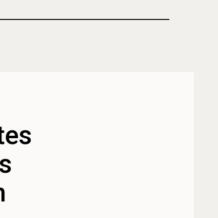
tes
os
n