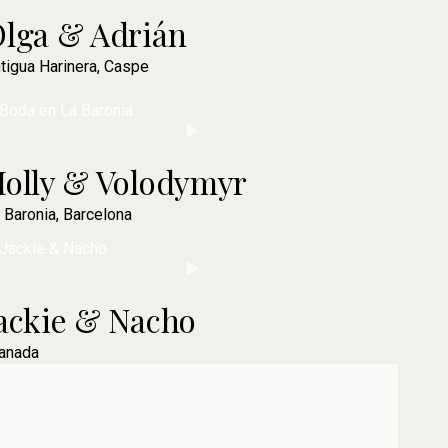
lga & Adrián
tigua Harinera, Caspe
olly & Volodymyr
 Baronia, Barcelona
ackie & Nacho
anada