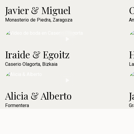
Javier & Miguel
O
Monasterio de Piedra, Zaragoza
An
Iraide & Egoitz
H
Caserio Olagorta, Bizkaia
La
Alicia & Alberto
J
Formentera
Gr