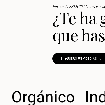
Porque la FELICIDAD merece se
¿Te ha 
que has
¡SÍ! ¡QUIERO UN VÍDEO ASÍ!
Orgánico
Ind