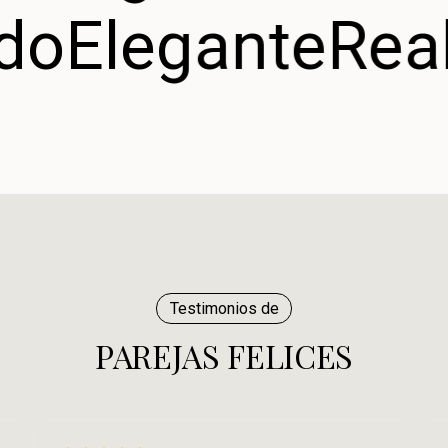
ado
Elegante
Rea
Testimonios de
PAREJAS FELICES