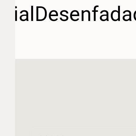
orial
Desenfad