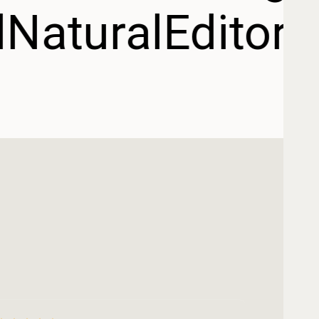
l
Natural
Editori