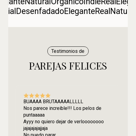
legante
Natural
Orgánico
Indie
Real
Elega
torial
Desenfadado
Elegante
Real
Natura
Testimonios de
PAREJAS FELICES
BUAAAA BRUTAAAAALLLLL
Nos parece increible!!! Los pelos de
puntaaaaa
Ayyy no quiero dejar de verloooooooo
jajajajajajjaja
No puedo parar