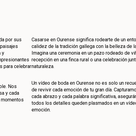
da por sus
Casarse en Ourense significa rodearte de un ent
 paisajes
calidez de la tradición gallega con la belleza de l
a y
Imagina una ceremonia en un pazo rodeado de vi
impresionantes
recepción en una finca rural o una celebración junt
s para celebrar
naturaleza.
Un vídeo de boda en Ourense no es solo un recue
ble. Nos
de revivir cada emoción de tu gran día. Capturam
sa y cada
cada abrazo y cada palabra significativa, asegur
os momentos
todos los detalles queden plasmados en un vídeo
emoción.