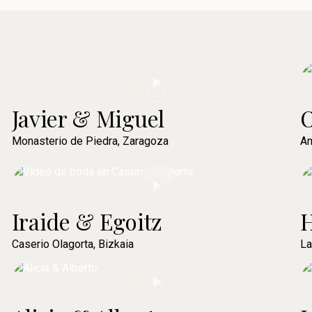
Javier & Miguel
O
Monasterio de Piedra, Zaragoza
An
Iraide & Egoitz
H
Caserio Olagorta, Bizkaia
La