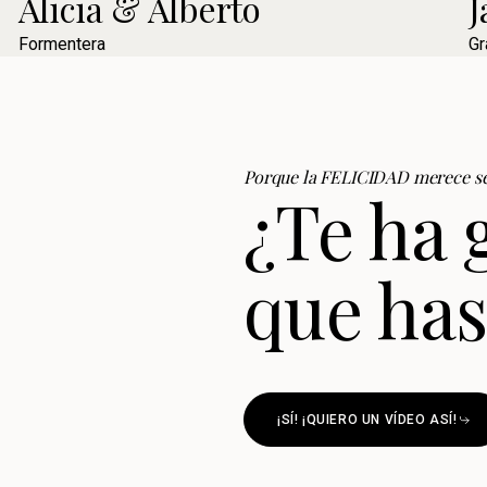
Alicia & Alberto
J
Formentera
Gr
Porque la FELICIDAD merece se
¿Te ha 
que has
¡SÍ! ¡QUIERO UN VÍDEO ASÍ!