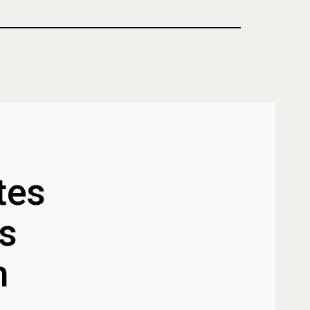
tes
os
n