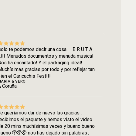
olo te podemos decir una cosa….. B R U T A
L!!! Menudos documentos y menuda música!
os ha encantado! Y el packaging ideal!
uchísimas gracias por todo y por reflejar tan
ien el Caricuchis Fest!!!
MARÍA & VERO
A Coruña
e queríamos dar de nuevo las gracias ,
ecibimos el paquete y hemos visto el vídeo
de 20 mins muchísimas veces y bueno bueno
ueno 🤭🤭🤭 nos has dejado sin palabras ,