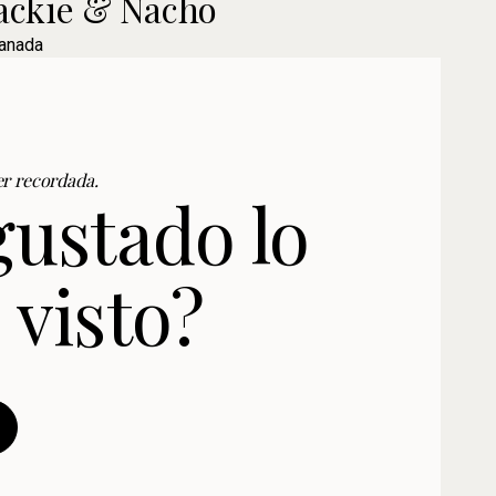
ackie & Nacho
anada
r recordada.
gustado lo
 visto?