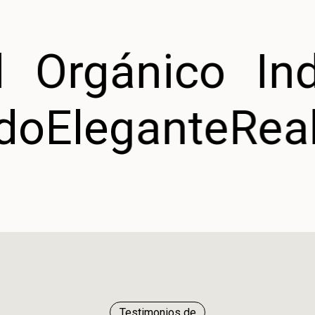
Orgánico
Ind
ado
Elegante
Rea
Testimonios de