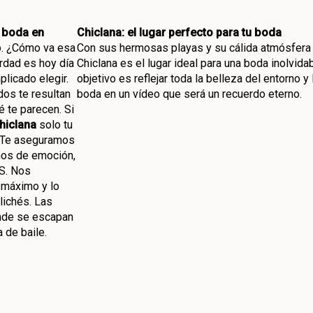
 boda en
Chiclana: el lugar perfecto para tu boda
to. ¿Cómo va esa
Con sus hermosas playas y su cálida atmósfera 
rdad es hoy día
Chiclana es el lugar ideal para una boda inolvida
icado elegir.
objetivo es reflejar toda la belleza del entorno y
os te resultan
boda en un vídeo que será un recuerdo eterno.
é te parecen. Si
hiclana
solo tu
. Te aseguramos
enos de emoción,
ES. Nos
 máximo y lo
lichés. Las
nde se escapan
 de baile.