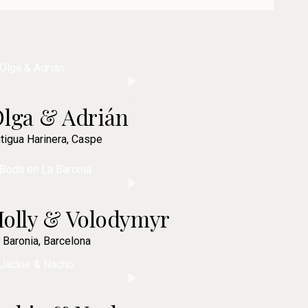
lga & Adrián
tigua Harinera, Caspe
olly & Volodymyr
 Baronia, Barcelona