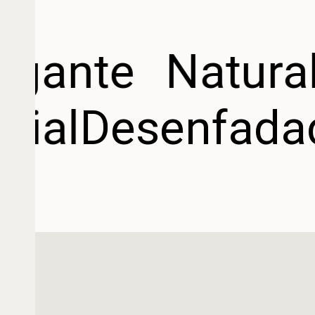
egante
Natural
orial
Desenfad