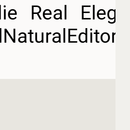
ie
Real
Elega
l
Natural
Editori