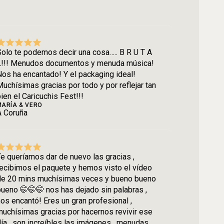
olo te podemos decir una cosa….. B R U T A
L!!! Menudos documentos y menuda música!
os ha encantado! Y el packaging ideal!
uchísimas gracias por todo y por reflejar tan
ien el Caricuchis Fest!!!
MARÍA & VERO
A Coruña
e queríamos dar de nuevo las gracias ,
ecibimos el paquete y hemos visto el vídeo
de 20 mins muchísimas veces y bueno bueno
ueno 🤭🤭🤭 nos has dejado sin palabras ,
os encantó! Eres un gran profesional ,
uchísimas gracias por hacernos revivir ese
ía , son increíbles las imágenes , menudas