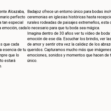
ente Alcazaba,
Badajoz ofrece un entorno único para bodas ino
enario perfecto
ceremonias en iglesias históricas hasta recepci
a tan especial
rurales rodeadas de paisajes extremeños, esta 
a emoción, cada
lo necesario para que tu boda sea mágica.
Imagina dentro de 30 años ver tu vídeo de boda 
emoción de ese día. Escuchar los brindis, ver la
os que cada
de amor y sentir otra vez la calidez de los abra
la esencia de tu
queridos. Capturamos mucho más que imágene
mpre que lo
emociones, sonidos y momentos que hacen de t
to estará
único.
o.