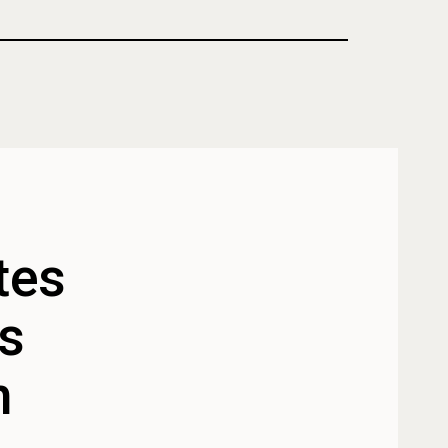
tes
os
n