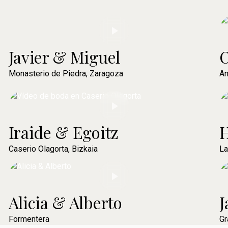
Javier & Miguel
O
Monasterio de Piedra, Zaragoza
An
Iraide & Egoitz
H
Caserio Olagorta, Bizkaia
La
Alicia & Alberto
J
Formentera
Gr