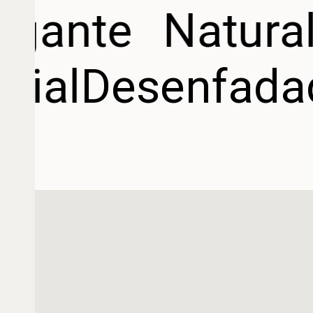
egante
Natural
orial
Desenfad