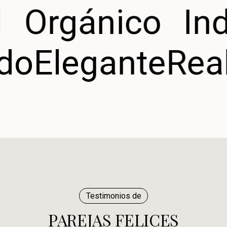
Orgánico
Ind
ado
Elegante
Rea
Testimonios de
PAREJAS FELICES