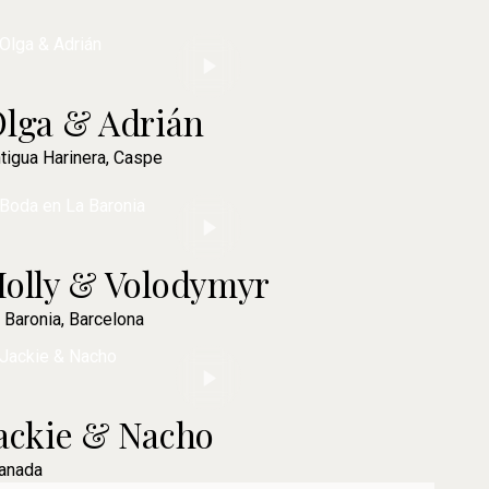
lga & Adrián
tigua Harinera, Caspe
olly & Volodymyr
 Baronia, Barcelona
ackie & Nacho
anada