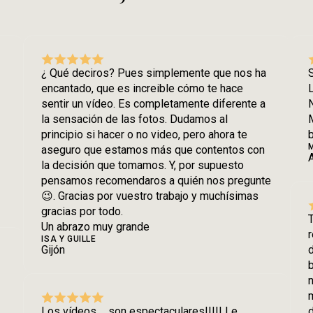
¿ Qué deciros? Pues simplemente que nos ha
S
encantado, que es increible cómo te hace
sentir un vídeo. Es completamente diferente a
N
la sensación de las fotos. Dudamos al
M
principio si hacer o no video, pero ahora te
b
aseguro que estamos más que contentos con
la decisión que tomamos. Y, por supuesto
pensamos recomendaros a quién nos pregunte
😉. Gracias por vuestro trabajo y muchísimas
gracias por todo.
T
Un abrazo muy grande
r
ISA Y GUILLE
Gijón
b
n
m
Los vídeos…. son espectaculares!!!!! Le
d