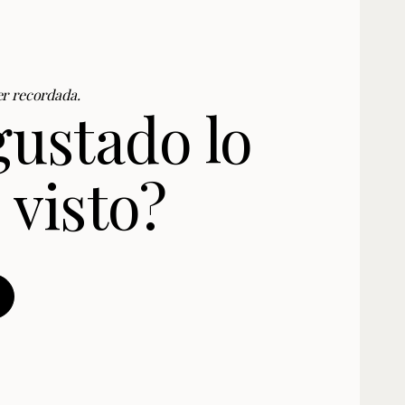
r recordada.
gustado lo
 visto?