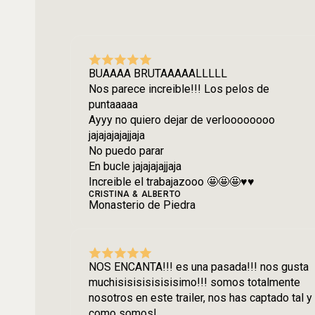
BUAAAA BRUTAAAAALLLLL
Nos parece increible!!! Los pelos de
puntaaaaa
Ayyy no quiero dejar de verloooooooo
jajajajajajjaja
No puedo parar
En bucle jajajajajjaja
Increible el trabajazooo 🤩🤩🤩♥️♥️
CRISTINA & ALBERTO
Monasterio de Piedra
NOS ENCANTA!!! es una pasada!!! nos gusta
muchisisisisisisisimo!!! somos totalmente
nosotros en este trailer, nos has captado tal y
como somos!