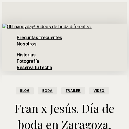
Ir
al
contenido
principal
Menú
Preguntas frecuentes
Nosotros
Historias
Fotografía
Reserva tu fecha
BLOG
BODA
TRAILER
VIDEO
Fran x Jesús. Día de
boda en Zaragoza.