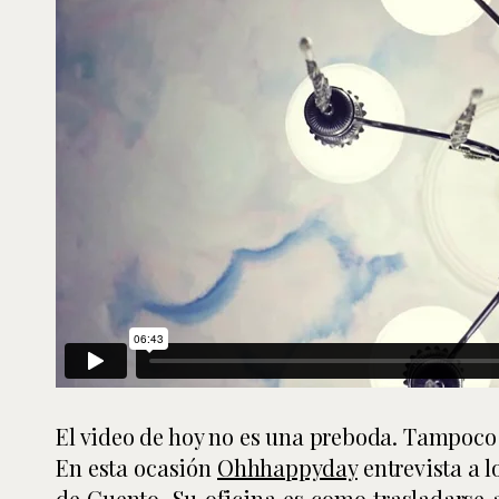
El video de hoy no es una preboda. Tampoco
En esta ocasión
Ohhhappyday
entrevista a 
de Cuento
. Su oficina es como trasladarse